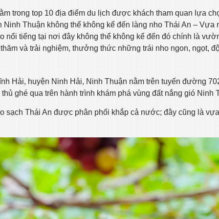
nằm trong top 10 địa điểm du lịch được khách tham quan lựa ch
n Ninh Thuận không thể không kể đến làng nho Thái An – Vựa 
 nổi tiếng tại nơi đây không thể không kể đến đó chính là vườ
hăm và trải nghiệm, thưởng thức những trái nho ngon, ngọt, độc
 Vĩnh Hải, huyện Ninh Hải, Ninh Thuận nằm trên tuyến đường 70
thủ ghé qua trên hành trình khám phá vùng đất nắng gió Ninh 
ho sạch Thái An được phân phối khắp cả nước; đây cũng là vự