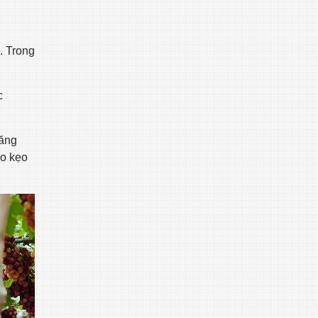
. Trong
c
năng
ho kẹo