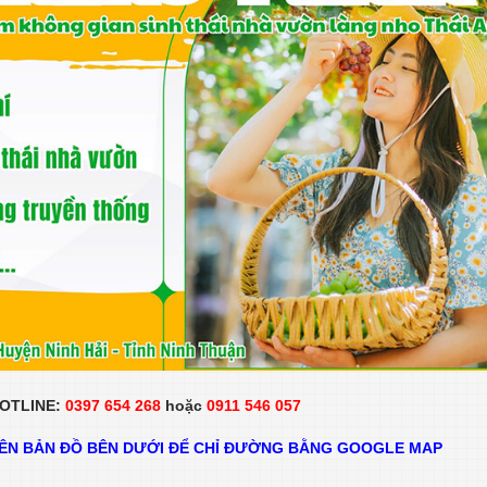
HOTLINE:
0397 654 268
hoặc
0911 546 057
RÊN BẢN ĐỒ BÊN DƯỚI ĐỂ CHỈ ĐƯỜNG BẰNG GOOGLE MAP