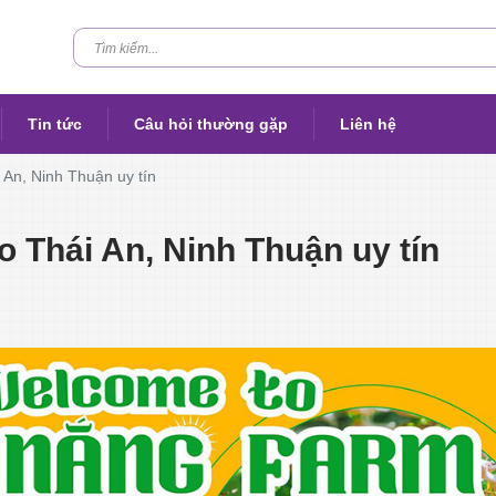
Tin tức
Câu hỏi thường gặp
Liên hệ
i An, Ninh Thuận uy tín
o Thái An, Ninh Thuận uy tín