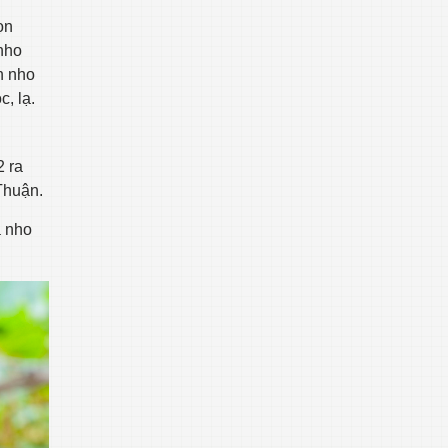
ọn
nho
n nho
, lạ.
2 ra
Thuận.
a nho