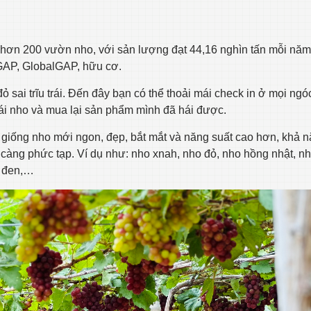
có hơn 200 vườn nho, với sản lượng đạt 44,16 nghìn tấn mỗi năm
etGAP, GlobalGAP, hữu cơ.
 sai trĩu trái. Đến đây bạn có thể thoải mái check in ở mọi ngó
ái nho và mua lại sản phẩm mình đã hái được.
 giống nho mới ngon, đẹp, bắt mắt và năng suất cao hơn, khả 
y càng phức tạp. Ví dụ như: nho xnah, nho đỏ, nho hồng nhật, n
ạ đen,…