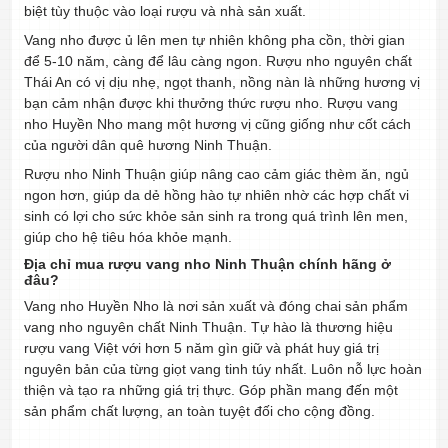
biệt tùy thuộc vào loại rượu và nhà sản xuất.
Vang nho được ủ lên men tự nhiên không pha cồn, thời gian
để 5-10 năm, càng để lâu càng ngon. Rượu nho nguyên chất
Thái An có vị dịu nhẹ, ngọt thanh, nồng nàn là những hương vị
bạn cảm nhận được khi thưởng thức rượu nho. Rượu vang
nho Huyền Nho mang một hương vị cũng giống như cốt cách
của người dân quê hương Ninh Thuận.
Rượu nho Ninh Thuận giúp nâng cao cảm giác thèm ăn, ngủ
ngon hơn, giúp da dẻ hồng hào tự nhiên nhờ các hợp chất vi
sinh có lợi cho sức khỏe sản sinh ra trong quá trình lên men,
giúp cho hệ tiêu hóa khỏe mạnh.
Địa chỉ mua rượu vang nho Ninh Thuận chính hãng ở
đâu?
Vang nho Huyền Nho là nơi sản xuất và đóng chai sản phẩm
vang nho nguyên chất Ninh Thuận. Tự hào là thương hiệu
rượu vang Việt với hơn 5 năm gìn giữ và phát huy giá trị
nguyên bản của từng giọt vang tinh túy nhất. Luôn nỗ lực hoàn
thiện và tạo ra những giá trị thực. Góp phần mang đến một
sản phẩm chất lượng, an toàn tuyệt đối cho cộng đồng.