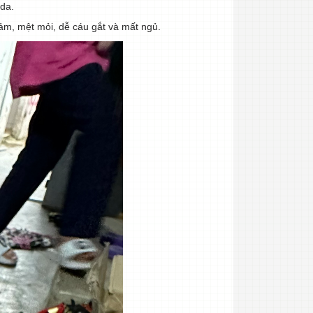
 da.
cảm, mệt mỏi, dễ cáu gắt và mất ngủ.