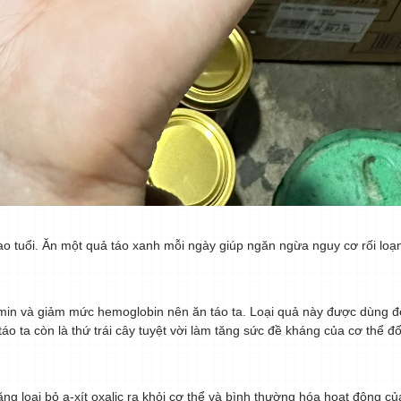
ao tuổi. Ăn một quả táo xanh mỗi ngày giúp ngăn ngừa nguy cơ rối loạ
amin và giảm mức hemoglobin nên ăn táo ta. Loại quả này được dùng để
 táo ta còn là thứ trái cây tuyệt vời làm tăng sức đề kháng của cơ thể đ
g loại bỏ a-xít oxalic ra khỏi cơ thể và bình thường hóa hoạt động của