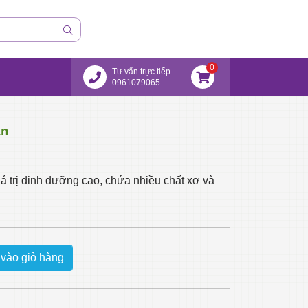
0
Tư vấn trực tiếp
0961079065
ận
á trị dinh dưỡng cao, chứa nhiều chất xơ và
vào giỏ hàng