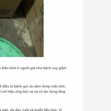
n thần kinh ở người già như bệnh suy giảm
 điều trị bệnh gút và viêm khớp mãn tính,
ối với hiệu ứng bức xạ và có tác dụng tăng
 gan, dạ dày, ruột và tuyến tiêu hóa. Vì