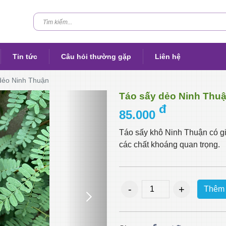
Tin tức
Câu hỏi thường gặp
Liên hệ
dẻo Ninh Thuận
Táo sấy dẻo Ninh Thu
đ
85.000
Táo sấy khô Ninh Thuận có gi
các chất khoáng quan trọng.
Thêm 